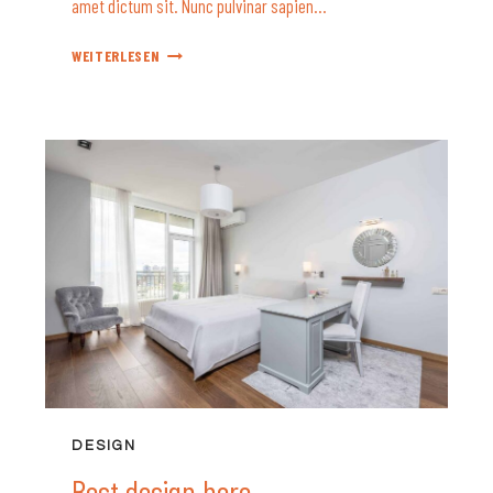
amet dictum sit. Nunc pulvinar sapien…
COMFY
WEITERLESEN
&
STYLISH
DESIGN
Best design here